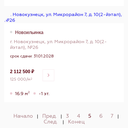
Новоильинка
г. Новокузнецк, ул. Микрорайон 7, д. 10(2-
йэтап), №26
срок сдачи: 31.01.2028
2 112 500 ₽
125 000/м
2
2
16.9 м
-1 эт.
Начало
Пред.
3
4
5
6
7
|
|
|
След.
Конец
|