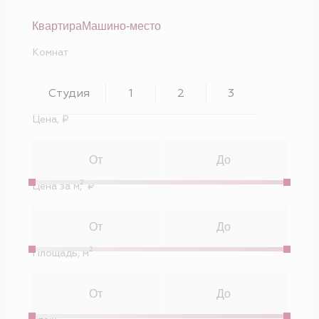
Квартира
Машино-место
Комнат
Студия
1
2
3
Цена, ₽
2
Цена за м
, ₽
2
Площадь, м