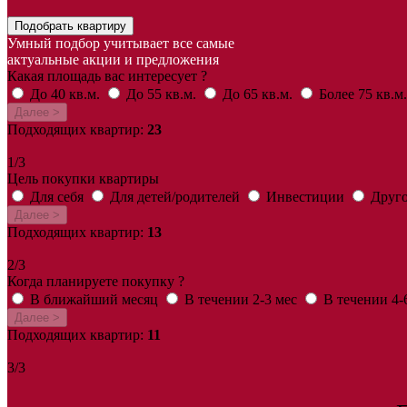
Подобрать квартиру
Умный подбор учитывает все самые
актуальные акции и предложения
Какая площадь вас интересует ?
До 40 кв.м.
До 55 кв.м.
До 65 кв.м.
Более 75 кв.м.
Далее >
Подходящих квартир:
23
1/3
Цель покупки квартиры
Для себя
Для детей/родителей
Инвестиции
Друг
Далее >
Подходящих квартир:
13
2/3
Когда планируете покупку ?
В ближайший месяц
В течении 2-3 мес
В течении 4-
Далее >
Подходящих квартир:
11
3/3