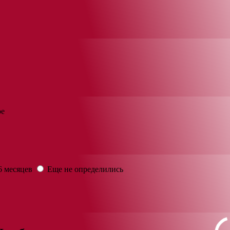
ое
6 месяцев
Еще не определились