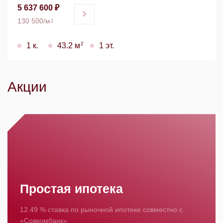
5 637 600 ₽
130 500/м
2
2
1 к.
43.2 м
1 эт.
Акции
Простая ипотека
12.49 % ставка по рыночной ипотеке совместно с
«Совкомбанк».