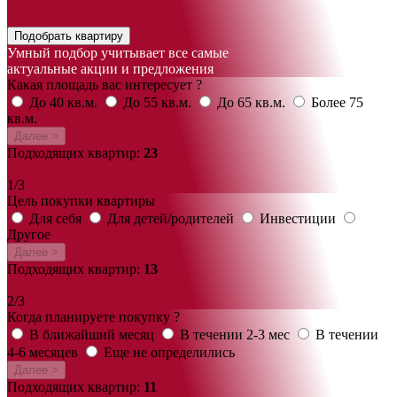
Подобрать квартиру
Умный подбор учитывает все самые
актуальные акции и предложения
Какая площадь вас интересует ?
До 40 кв.м.
До 55 кв.м.
До 65 кв.м.
Более 75
кв.м.
Далее >
Подходящих квартир:
23
1/3
Цель покупки квартиры
Для себя
Для детей/родителей
Инвестиции
Другое
Далее >
Подходящих квартир:
13
2/3
Когда планируете покупку ?
В ближайший месяц
В течении 2-3 мес
В течении
4-6 месяцев
Еще не определились
Далее >
Подходящих квартир:
11