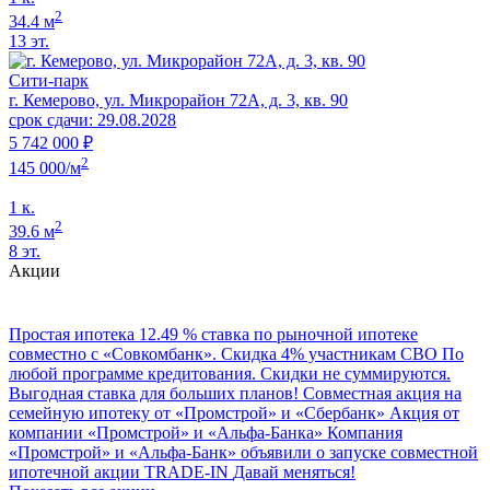
2
34.4 м
13 эт.
Сити-парк
г. Кемерово, ул. Микрорайон 72А, д. 3, кв. 90
срок сдачи: 29.08.2028
5 742 000 ₽
2
145 000/м
1 к.
2
39.6 м
8 эт.
Акции
Простая ипотека
12.49 % ставка по рыночной ипотеке
совместно с «Совкомбанк».
Скидка 4% участникам СВО
По
любой программе кредитования. Скидки не суммируются.
Выгодная ставка для больших планов!
Совместная акция на
семейную ипотеку от «Промстрой» и «Сбербанк»
Акция от
компании «Промстрой» и «Альфа‑Банка»
Компания
«Промстрой» и «Альфа‑Банк» объявили о запуске совместной
ипотечной акции
TRADE-IN
Давай меняться!