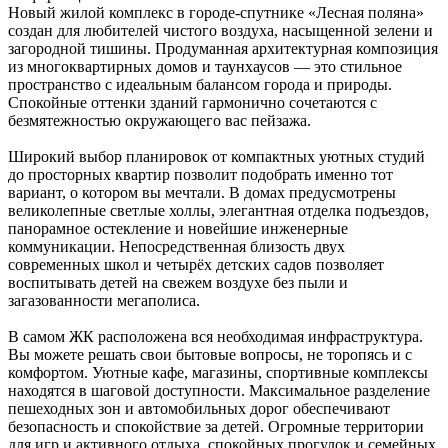
Новый жилой комплекс в городе-спутнике «Лесная поляна»
создан для любителей чистого воздуха, насыщенной зелени и
загородной тишины. Продуманная архитектурная композиция
из многоквартирных домов и таунхаусов — это стильное
пространство с идеальным балансом города и природы.
Спокойные оттенки зданий гармонично сочетаются с
безмятежностью окружающего вас пейзажа.
Широкий выбор планировок от компактных уютных студий
до просторных квартир позволит подобрать именно тот
вариант, о котором вы мечтали. В домах предусмотрены
великолепные светлые холлы, элегантная отделка подъездов,
панорамное остекление и новейшие инженерные
коммуникации. Непосредственная близость двух
современных школ и четырёх детских садов позволяет
воспитывать детей на свежем воздухе без пыли и
загазованности мегаполиса.
В самом ЖК расположена вся необходимая инфраструктура.
Вы можете решать свои бытовые вопросы, не торопясь и с
комфортом. Уютные кафе, магазины, спортивные комплексы
находятся в шаговой доступности. Максимальное разделение
пешеходных зон и автомобильных дорог обеспечивают
безопасность и спокойствие за детей. Огромные территории
для игр и активного отдыха, спокойных прогулок и семейных