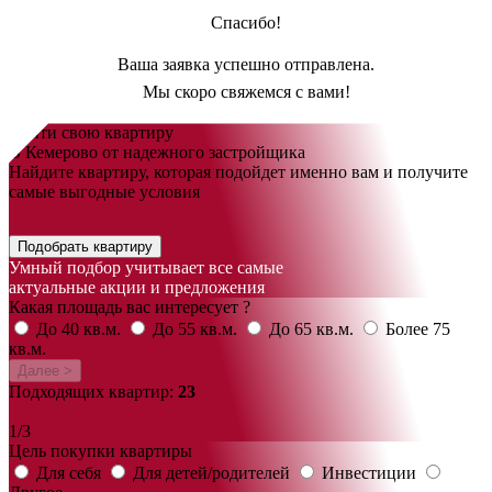
Спасибо!
Ваша заявка успешно отправлена.
Мы скоро свяжемся с вами!
Найти свою квартиру
В Кемерово от надежного застройщика
Найдите квартиру, которая подойдет именно вам и получите
самые выгодные условия
Подобрать квартиру
Умный подбор учитывает все самые
актуальные акции и предложения
Какая площадь вас интересует ?
До 40 кв.м.
До 55 кв.м.
До 65 кв.м.
Более 75
кв.м.
Далее >
Подходящих квартир:
23
1/3
Цель покупки квартиры
Для себя
Для детей/родителей
Инвестиции