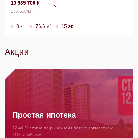
10 685 700 ₽
139 500/м
2
2
3 к.
76.6 м
15 эт.
Акции
Простая ипотека
12.49 % ставка по рыночной ипотеке совместно с
«Совкомбанк».