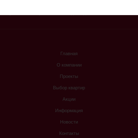
Обеденный перерыв 12.30-13.30
Суббота и воскресенье - выходные дни
Главная
О компании
Проекты
Выбор квартир
Акции
Информация
Новости
Контакты