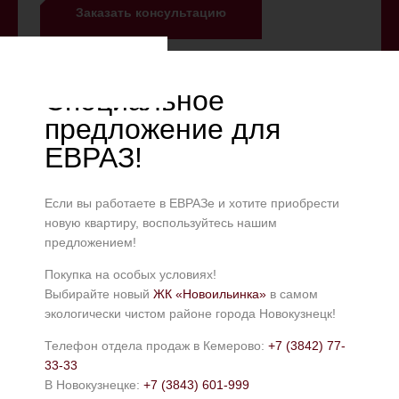
Заказать консультацию
Специальное
Офис в Кемерово
предложение для
ЕВРАЗ!
Офис продаж в Новокузнецке
Если вы работаете в ЕВРАЗе и хотите приобрести
новую квартиру, воспользуйтесь нашим
предложением!
Центральный офис
г. Кемерово, улица Дзержинского, дом 29
Покупка на особых условиях!
Выбирайте новый
ЖК «Новоильинка»
в самом
Контакты:
экологически чистом районе города Новокузнецк!
+7 (3842) 77 33 33
Телефон отдела продаж в Кемерово:
+7 (3842) 77-
33-33
График работы:
В Новокузнецке:
+7 (3843) 601-999
Понедельник - пятница 08.30 -17.30