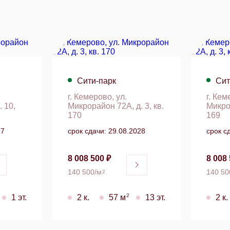
Сити-парк
Сит
г. Кемерово, ул.
г. Кем
 10,
Микрорайон 72А, д. 3, кв.
Микрор
170
169
27
срок сдачи: 29.08.2028
срок с
8 008 500 ₽
8 008 
140 500/м
140 50
2
2
1 эт.
2 к.
57 м
13 эт.
2 к.