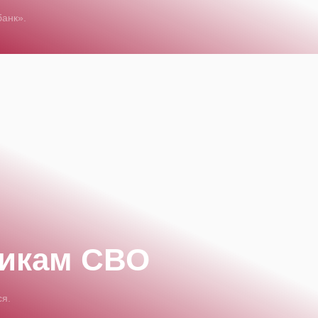
банк».
никам СВО
ся.