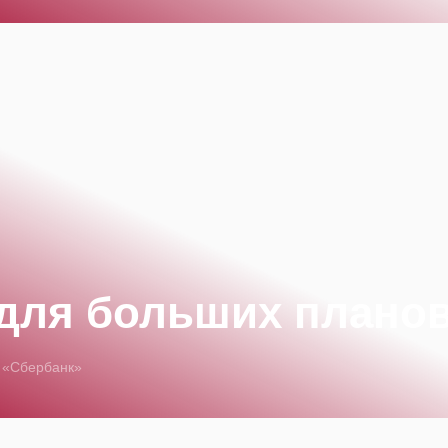
 для больших планов
и «Сбербанк»