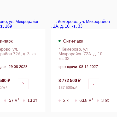
и-парк
Сити-парк
ерово, ул.
г. Кемерово, ул.
айон 72А, д. 3, кв.
Микрорайон 72А, д. 10,
кв. 33
дачи: 29.08.2028
срок сдачи: 08.12.2027
500 ₽
8 772 500 ₽
0/м
137 500/м
2
2
2
2
57 м
13 эт.
2 к.
63.8 м
3 эт.