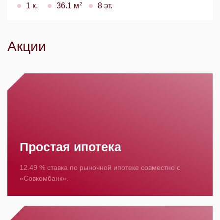
2
1 к.
36.1 м
8 эт.
Акции
Простая ипотека
12.49 % ставка по рыночной ипотеке совместно с
«Совкомбанк».