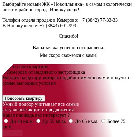
Выбирайте новый
ЖК «Новоильинка»
в самом экологически
чистом районе города Новокузнецк!
Телефон отдела продаж в Кемерово:
+7 (3842) 77-33-33
В Новокузнецке:
+7 (3843) 601-999
Спасибо!
Ваша заявка успешно отправлена.
Мы скоро свяжемся с вами!
Найти свою квартиру
В Кемерово от надежного застройщика
Найдите квартиру, которая подойдет именно вам и получите
самые выгодные условия
Подобрать квартиру
Умный подбор учитывает все самые
актуальные акции и предложения
Какая площадь вас интересует ?
До 40 кв.м.
До 55 кв.м.
До 65 кв.м.
Более 75
кв.м.
Далее >