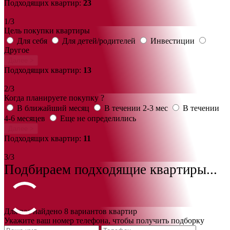
Подходящих квартир:
23
1/3
Цель покупки квартиры
Для себя
Для детей/родителей
Инвестиции
Другое
Далее >
Подходящих квартир:
13
2/3
Когда планируете покупку ?
В ближайший месяц
В течении 2-3 мес
В течении
4-6 месяцев
Еще не определились
Далее >
Подходящих квартир:
11
3/3
Подбираем подходящие квартиры...
Для вас найдено 8 вариантов квартир
Укажите ваш номер телефона, чтобы получить подборку