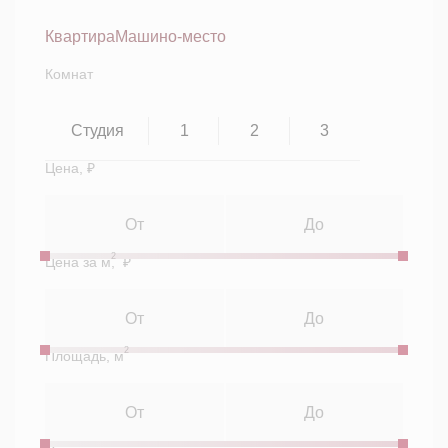
Квартира
Машино-место
Комнат
Студия
1
2
3
Цена, ₽
2
Цена за м
, ₽
2
Площадь, м