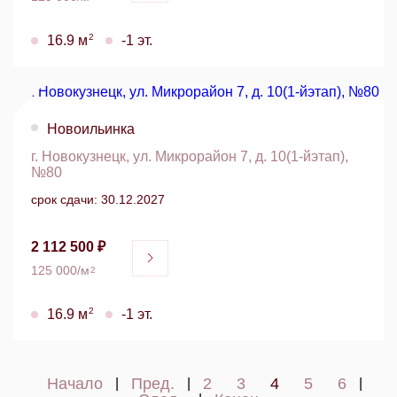
2
16.9 м
-1 эт.
Новоильинка
г. Новокузнецк, ул. Микрорайон 7, д. 10(1-йэтап),
№80
срок сдачи: 30.12.2027
2 112 500 ₽
125 000/м
2
2
16.9 м
-1 эт.
Начало
Пред.
2
3
4
5
6
|
|
|