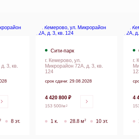
Сити-парк
г. Кемерово, ул.
г.
. 3, кв.
Микрорайон 72А, д. 3, кв.
Ми
124
12
2028
срок сдачи: 29.08.2028
ср
4 420 800 ₽
4 
153 500/м
15
2
2
2
8 эт.
1 к.
28.8 м
10 эт.