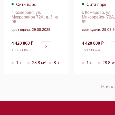
Сити-парк
Сити-парк
г. Кемерово, ул.
г. Кемерово, ул.
Микрорайон 72А, д. 3, кв.
Микрорайон 72А, д
96
95
срок сдачи: 29.08.2028
срок сдачи: 29.08.
4 420 800 ₽
4 420 800 ₽
153 500/м
153 500/м
2
2
2
1 к.
28.8 м
8 эт.
1 к.
28.8 м
Начал