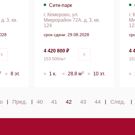
Сити-парк
г. Кемерово, ул.
г.
. 3, кв.
Микрорайон 72А, д. 3, кв.
Ми
124
12
2028
срок сдачи: 29.08.2028
ср
4 420 800 ₽
4 
153 500/м
15
2
2
2
8 эт.
1 к.
28.8 м
10 эт.
о
Пред.
40
41
42
43
44
След.
|
|
|
|