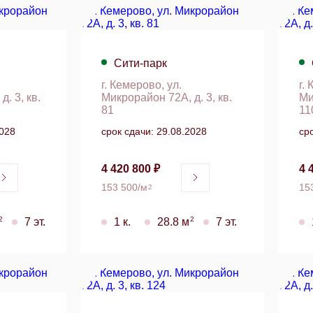
Сити-парк
г. Кемерово, ул.
г.
. 3, кв.
Микрорайон 72А, д. 3, кв.
Ми
81
11
2028
срок сдачи: 29.08.2028
ср
4 420 800 ₽
4 
153 500/м
15
2
2
2
7 эт.
1 к.
28.8 м
7 эт.