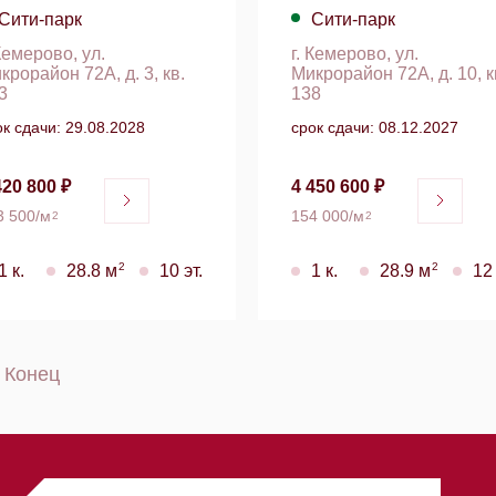
Сити-парк
Сити-парк
 Кемерово, ул.
г. Кемерово, ул.
крорайон 72А, д. 3, кв.
Микрорайон 72А, д. 10, к
3
138
ок сдачи: 29.08.2028
срок сдачи: 08.12.2027
420 800 ₽
4 450 600 ₽
3 500/м
154 000/м
2
2
2
2
1 к.
28.8 м
10 эт.
1 к.
28.9 м
12 
Конец