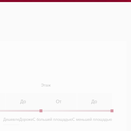
Этаж
Дешевле
Дороже
С большей площадью
С меньшей площадью