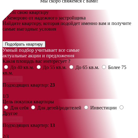
Мы скоро свяжемся с вами!
Найти свою квартиру
В Кемерово от надежного застройщика
Найдите квартиру, которая подойдет именно вам и получите
самые выгодные условия
Подобрать квартиру
Умный подбор учитывает все самые
актуальные акции и предложения
Какая площадь вас интересует ?
До 40 кв.м.
До 55 кв.м.
До 65 кв.м.
Более 75
кв.м.
Далее >
Подходящих квартир:
23
1/3
Цель покупки квартиры
Для себя
Для детей/родителей
Инвестиции
Другое
Далее >
Подходящих квартир:
13
2/3