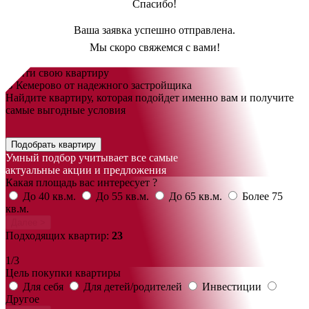
Спасибо!
Ваша заявка успешно отправлена.
Мы скоро свяжемся с вами!
Найти свою квартиру
В Кемерово от надежного застройщика
Найдите квартиру, которая подойдет именно вам и получите
самые выгодные условия
Подобрать квартиру
Умный подбор учитывает все самые
актуальные акции и предложения
Какая площадь вас интересует ?
До 40 кв.м.
До 55 кв.м.
До 65 кв.м.
Более 75
кв.м.
Далее >
Подходящих квартир:
23
1/3
Цель покупки квартиры
Для себя
Для детей/родителей
Инвестиции
Другое