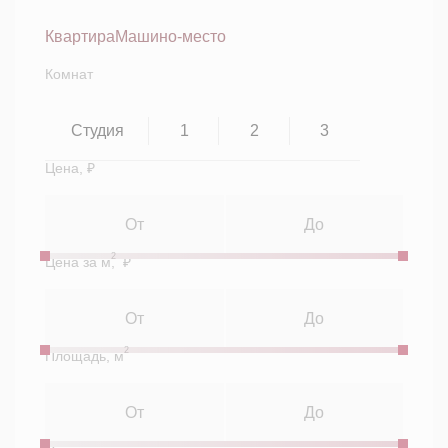
Квартира
Машино-место
Комнат
Студия
1
2
3
Цена, ₽
2
Цена за м
, ₽
2
Площадь, м