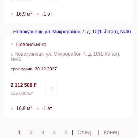
2
16.9 м
-1 эт.
Новоильинка
г. Новокузнецк, ул. Микрорайон 7, д. 10(1-йэтап),
№46
срок сдачи: 30.12.2027
2 112 500 ₽
125 000/м
2
2
16.9 м
-1 эт.
1
2
3
4
5
След.
Конец
|
|