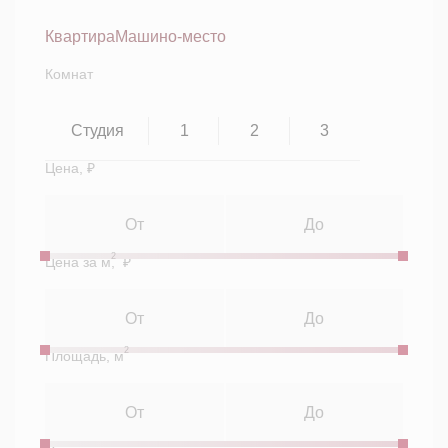
Квартира
Машино-место
Комнат
Студия
1
2
3
Цена, ₽
2
Цена за м
, ₽
2
Площадь, м