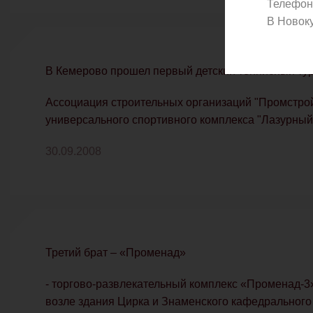
Телефон
В Новок
В Кемерово прошел первый детский теннисный тур
Ассоциация строительных организаций "Промстрой
универсального спортивного комплекса "Лазурный
30.09.2008
Третий брат – «Променад»
- торгово-развлекательный комплекс «Променад-3
возле здания Цирка и Знаменского кафедрального со