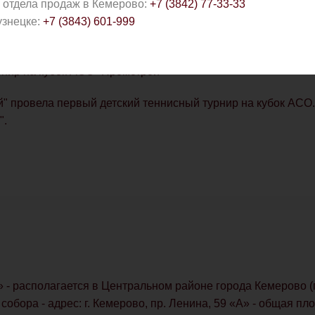
 отдела продаж в Кемерово:
+7 (3842) 77-33-33
узнецке:
+7 (3843) 601-999
нир на кубок АСО "Промстрой"
" провела первый детский теннисный турнир на кубок АСО.
".
» - располагается в Центральном районе города Кемерово 
бора - адрес: г. Кемерово, пр. Ленина, 59 «А» - общая пло