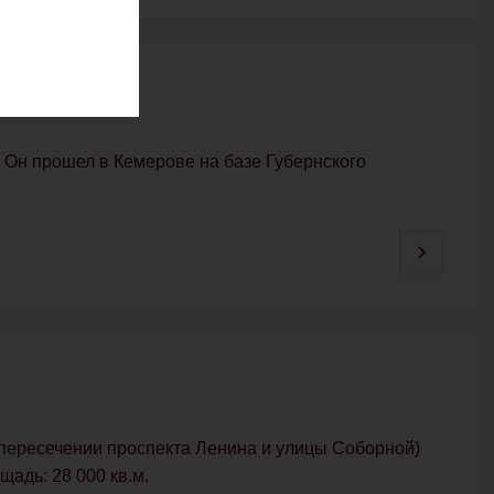
 Он прошел в Кемерове на базе Губернского
(пересечении проспекта Ленина и улицы Соборной)
щадь: 28 000 кв.м.