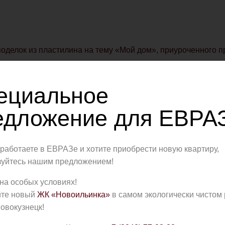
поделок из пластилина на тему «Мой дом», приуроченного 
ециальное
едложение для ЕВРАЗ
работаете в ЕВРАЗе и хотите приобрести новую квартиру,
зуйтесь нашим предложением!
-спутника Кемерова Лесная Поляна, посетили первый заме
а РФ Александр Жуков и заместитель министра регионально
на особых условиях!
те новый
ЖК «Новоильинка»
в самом экологически чистом
овокузнецк!