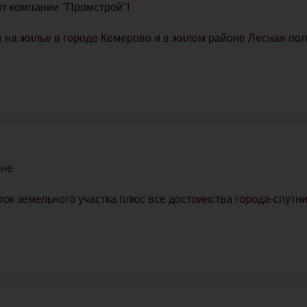
от компании "Промстрой"!
 на жилье в городе Кемерово и в жилом районе Лесная пол
яне
оток земельного участка плюс все достоинства города-спутни