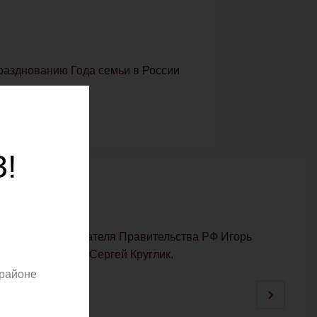
празднованию Года семьи в России
!
ститель председателя Правительства РФ Игорь
го развития РФ Сергей Круглик.
 районе