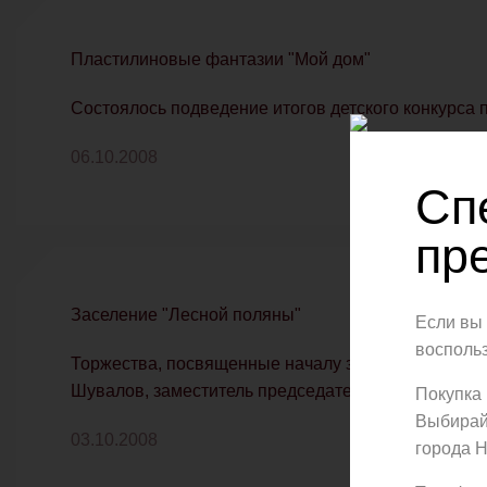
Пластилиновые фантазии "Мой дом"
Состоялось подведение итогов детского конкурса 
06.10.2008
Сп
пр
Заселение "Лесной поляны"
Если вы 
восполь
Торжества, посвященные началу заселения города
Шувалов, заместитель председателя Правительств
Покупка 
Выбирай
03.10.2008
города Н