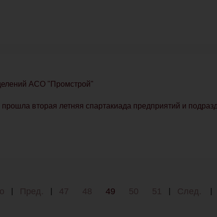
зделений АСО "Промстрой"
е прошла вторая летняя спартакиада предприятий и подра
о
Пред.
47
48
49
50
51
След.
|
|
|
|