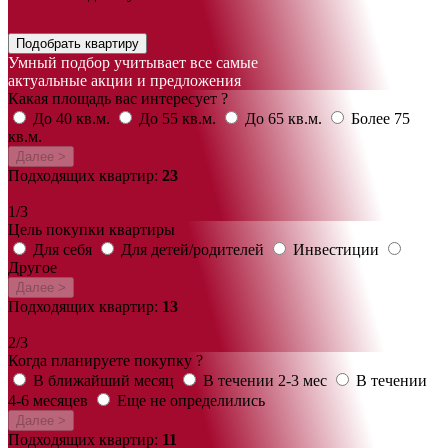
Подобрать квартиру
Умный подбор учитывает все самые
актуальные акции и предложения
Какая площадь вас интересует ?
До 40 кв.м.
До 55 кв.м.
До 65 кв.м.
Более 75
кв.м.
Далее >
Подходящих квартир:
23
1/3
Цель покупки квартиры
Для себя
Для детей/родителей
Инвестиции
Другое
Далее >
Подходящих квартир:
13
2/3
Когда планируете покупку ?
В ближайший месяц
В течении 2-3 мес
В течении
4-6 месяцев
Еще не определились
Далее >
Подходящих квартир:
11