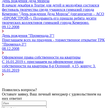
День рождения Деда Мороза
В начале декабря в Театре для детей и молодёжи состоялся
фестиваль творчества среди учащихся гимназий города
Кемерово "День рождения Деда Мороза" (организатор – АСО
«ПРОМСТРОЙ»). Поздравить его пришли ребята десяти
творческих коллективов гимназий города Кемерово.
09.12.2008
День рождения "Променада-3"!
Приглашаем всех на праздник - торжественное открытие ТРК
"Променад-3"!
08.12.2008
Оформление права собственности на квартиры
С 16.01.2019 г. приглашаем на оформление права
собственности на квартиры б-р Осенний, д.15, корпус 3.
16.01.2019
Появились вопросы?
Оставьте заявку, Ваш личный менеджер с удовольствием на
них ответит