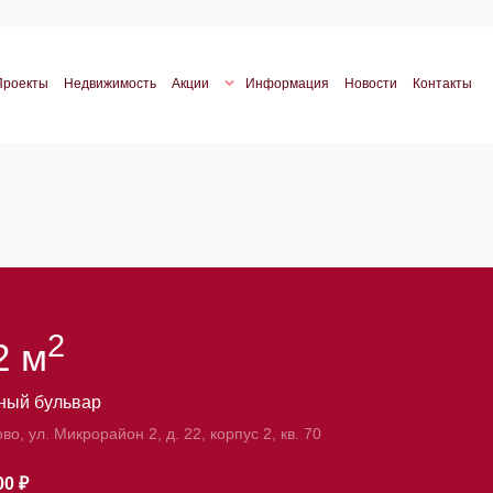
Проекты
Недвижимость
Акции
Информация
Новости
Контакты
2
2 м
ный бульвар
ово, ул. Микрорайон 2, д. 22, корпус 2, кв. 70
00 ₽